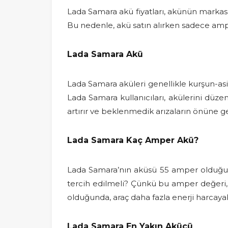
Lada Samara akü fiyatları, akünün markasına,
Bu nedenle, akü satın alırken sadece amp
Lada Samara Akü
Lada Samara aküleri genellikle kurşun-asit
Lada Samara kullanıcıları, akülerini düze
artırır ve beklenmedik arızaların önüne g
Lada Samara Kaç Amper Akü?
Lada Samara’nın aküsü 55 amper olduğu içi
tercih edilmeli? Çünkü bu amper değeri,
olduğunda, araç daha fazla enerji harcaya
Lada Samara En Yakın Akücü