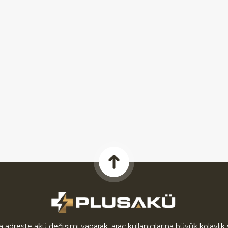
la adreste akü değişimi yaparak, araç kullanıcılarına büyük kolayl