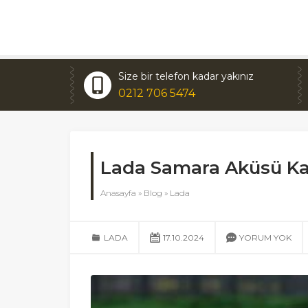
Size bir telefon kadar yakınız
0212 706 5474
Lada Samara Aküsü K
Anasayfa
»
Blog
»
Lada
LADA
17.10.2024
YORUM YOK