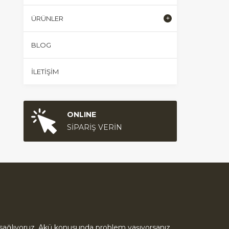
ÜRÜNLER
BLOG
İLETIŞIM
ONLINE
SİPARİŞ VERİN
ık sağlıyoruz. Akü konusunda problem yaşıyorsanız