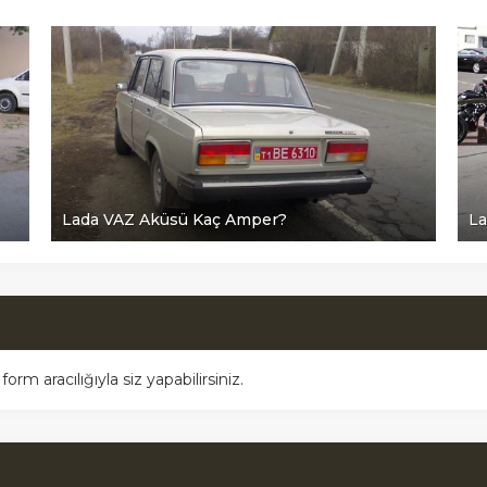
Lada VAZ Aküsü Kaç Amper?
La
m aracılığıyla siz yapabilirsiniz.