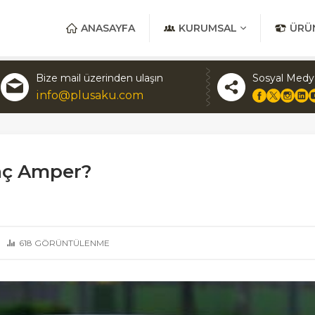
ANASAYFA
KURUMSAL
ÜRÜ
Bize mail üzerinden ulaşın
Sosyal Medy
info@plusaku.com
aç Amper?
618
GÖRÜNTÜLENME