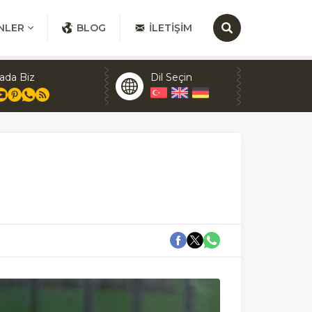
NLER
BLOG
İLETIŞIM
ada Biz
Dil Seçin