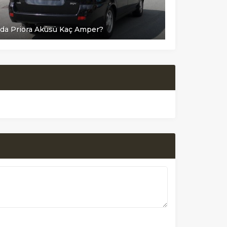
da Priora Aküsü Kaç Amper?
Lada VAZ Ak