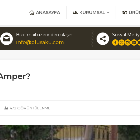
ANASAYFA
KURUMSAL
ÜRÜ
Bize mail üzerinden ulaşın
Sosyal Medy
info@plusaku.com
 Amper?
472
GÖRÜNTÜLENME