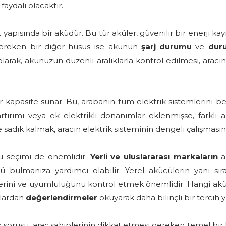
aydalı olacaktır.
yapısında bir aküdür. Bu tür aküler, güvenilir bir enerji kay
gereken bir diğer husus ise akünün
şarj durumu
ve
dur
larak, akünüzün düzenli aralıklarla kontrol edilmesi, aracını
kapasite sunar. Bu, arabanın tüm elektrik sistemlerini bes
rtırımı veya ek elektrikli donanımlar eklenmişse, farklı 
ine sadık kalmak, aracın elektrik sisteminin dengeli çalışması
ü seçimi de önemlidir.
Yerli ve uluslararası markaların
ak
ü bulmanıza yardımcı olabilir. Yerel akücülerin yanı sır
iklerini ve uyumluluğunu kontrol etmek önemlidir. Hangi a
mlardan
değerlendirmeler
okuyarak daha bilinçli bir tercih y
sorusu, araç sahiplerinin dikkat etmesi gereken temel bir