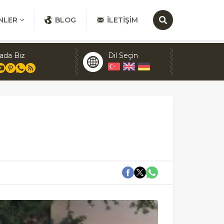
NLER
BLOG
İLETIŞIM
ada Biz
Dil Seçin