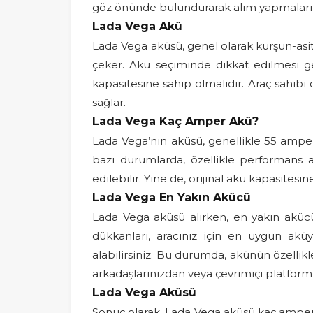
göz önünde bulundurarak alım yapmaları f
Lada Vega Akü
Lada Vega aküsü, genel olarak kurşun-asit 
çeker. Akü seçiminde dikkat edilmesi 
kapasitesine sahip olmalıdır. Araç sahibi o
sağlar.
Lada Vega Kaç Amper Akü?
Lada Vega’nın aküsü, genellikle 55 amper 
bazı durumlarda, özellikle performans a
edilebilir. Yine de, orijinal akü kapasites
Lada Vega En Yakın Akücü
Lada Vega aküsü alırken, en yakın aküc
dükkanları, aracınız için en uygun aküy
alabilirsiniz. Bu durumda, akünün özell
arkadaşlarınızdan veya çevrimiçi platfor
Lada Vega Aküsü
Sonuç olarak, Lada Vega aküsü kaç amper 