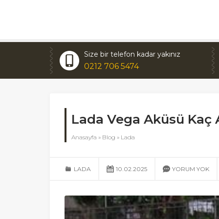
Size bir telefon kadar yakınız
0212 706 5474
Lada Vega Aküsü Kaç
Anasayfa
»
Blog
»
Lada
LADA
10.02.2025
YORUM YOK