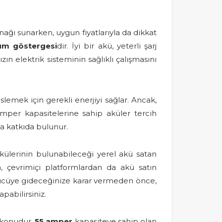
nağı sunarken, uygun fiyatlarıyla da dikkat
um göstergesi
dir. İyi bir akü, yeterli şarj
zın elektrik sisteminin sağlıklı çalışmasını
lemek için gerekli enerjiyi sağlar. Ancak,
amper kapasitelerine sahip aküler tercih
na katkıda bulunur.
ülerinin bulunabileceği yerel akü satan
a, çevrimiçi platformlardan da akü satın
kücüye gideceğinize karar vermeden önce,
apabilirsiniz.
 konudur.
55 amper
kapasiteye sahip olan