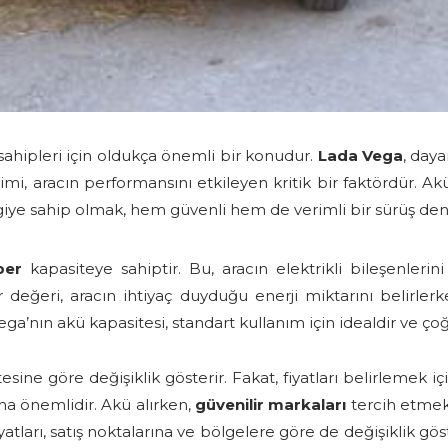
ahipleri için oldukça önemli bir konudur.
Lada Vega
, daya
i, aracın performansını etkileyen kritik bir faktördür. Akü
lgiye sahip olmak, hem güvenli hem de verimli bir sürüş den
per
kapasiteye sahiptir. Bu, aracın elektrikli bileşenleri
 değeri, aracın ihtiyaç duyduğu enerji miktarını belirlerke
ega’nın akü kapasitesi, standart kullanım için idealdir ve çoğ
tesine göre değişiklik gösterir. Fakat, fiyatları belirlemek i
ha önemlidir. Akü alırken,
güvenilir markaları
tercih etmek
yatları, satış noktalarına ve bölgelere göre de değişiklik gös