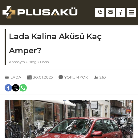
Lada Kalina Aküsü Kaç
Amper?
Anasayfa
»
Blog
»
Lada
LADA
30.01.2025
YORUM YOK
263