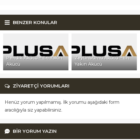
BENZER KONULAR
Pendik Akücü – En Yakın
Zeytinburnu Akücü – En
Akücü
Yakın Akücü
ZİYARETÇİ YORUMLARI
Henüz yorum yapılmamış. İlk yorumu aşağıdaki form
aracılığıyla siz yapabilirsiniz.
BİR YORUM YAZIN