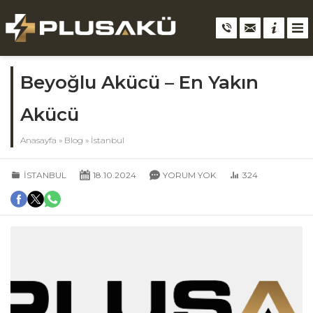
Beyoğlu Akücü – En Yakın
Akücü
Anasayfa
»
Blog
»
İstanbul
İSTANBUL
18.10.2024
YORUM YOK
324