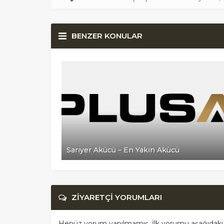
BENZER KONULAR
cü
Sarıyer Akücü – En Yakın Akücü
ZİYARETÇİ YORUMLARI
Henüz yorum yapılmamış. İlk yorumu aşağıdaki for