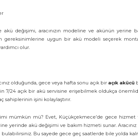
er
e akü değişimi, aracınızın modeline ve akünün yerine ba
n gereksinimlerine uygun bir akü modeli seçerek montaj
ardımcı olur.
ınız olduğunda, gece veya hafta sonu açık bir
açık akücü
b
çin 7/24 açık bir akü servisine erişebilmek oldukça önemli
sahiplerinin işini kolaylaştırır.
işimi mümkün mü? Evet, Küçükçekmece’de gece hizmet
ine yerinde akü değişimi ve bakım hizmeti sunar. Aracınız 
bulabilirsiniz. Bu sayede gece geç saatlerde bile yolda kalm