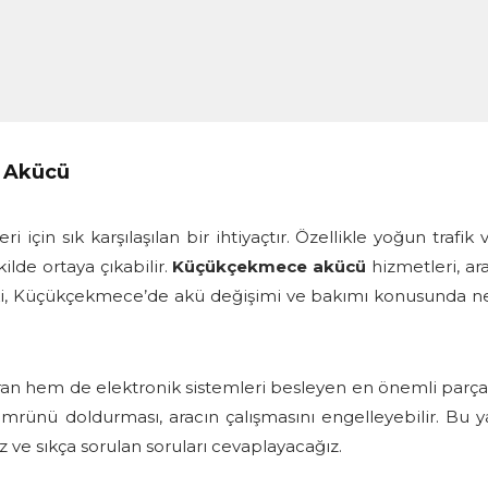
 Akücü
 için sık karşılaşılan bir ihtiyaçtır. Özellikle yoğun traf
ekilde ortaya çıkabilir.
Küçükçekmece akücü
hizmetleri, ar
eki, Küçükçekmece’de akü değişimi ve bakımı konusunda ne
ıran hem de elektronik sistemleri besleyen en önemli parçal
ömrünü doldurması, aracın çalışmasını engelleyebilir. B
z ve sıkça sorulan soruları cevaplayacağız.