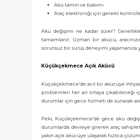
Akü tamiri ve bakımı
Araç elektroniği için gerekli kontroll
Akü değişimi ne kadar sürer? Genellikl
tamamlanır. Uzman bir akücü, aracınızı
sorunsuz bir sürüş deneyimi yaşamanıza y
Küçükçekmece Açık Akücü
Küçükçekmece’de acil bir akücüye ihtiyac
problemleri her an ortaya çıkabileceği i
durumlar için gece hizmeti de sunarak araç 
Peki, Küçükçekmece’de gece akü değ
durumlarda devreye girerek araç sahipler
yakın açık akücüye ulaşarak hızlıca çözüm 