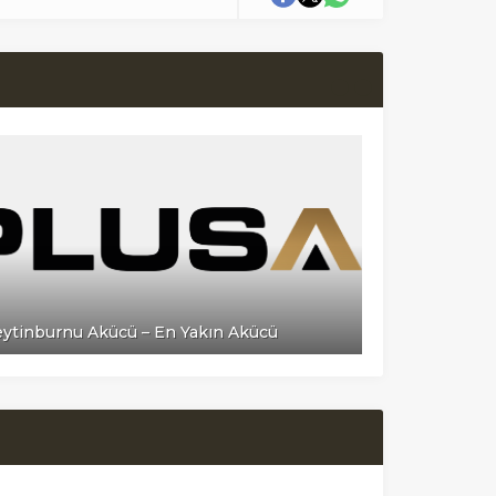
ytinburnu Akücü – En Yakın Akücü
Çatalca Akü