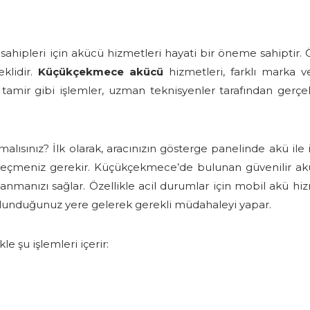
hipleri için akücü hizmetleri hayati bir öneme sahiptir. 
klidir.
Küçükçekmece akücü
hizmetleri, farklı marka v
tamir gibi işlemler, uzman teknisyenler tarafından gerçekle
ısınız? İlk olarak, aracınızın gösterge panelinde akü ile ilg
 geçmeniz gerekir. Küçükçekmece’de bulunan güvenilir akü 
nmanızı sağlar. Özellikle acil durumlar için mobil akü hi
bulunduğunuz yere gelerek gerekli müdahaleyi yapar.
le şu işlemleri içerir: