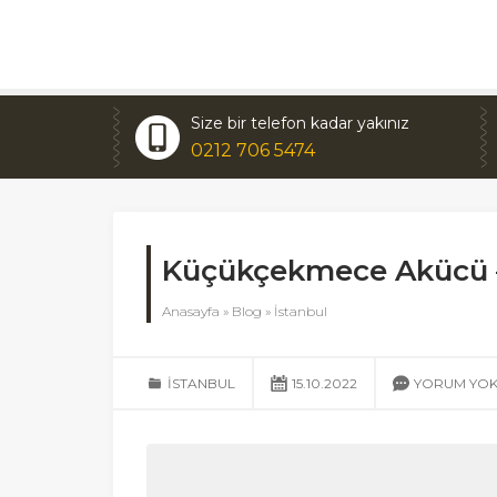
Size bir telefon kadar yakınız
0212 706 5474
Küçükçekmece Akücü –
Anasayfa
»
Blog
»
İstanbul
İSTANBUL
15.10.2022
YORUM YO