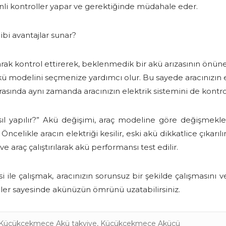
enli kontroller yapar ve gerektiğinde müdahale eder.
ibi avantajlar sunar?
ak kontrol ettirerek, beklenmedik bir akü arızasının önüne 
ü modelini seçmenize yardımcı olur. Bu sayede aracınızın ele
asında aynı zamanda aracınızın elektrik sistemini de kontrol
sıl yapılır?” Akü değişimi, araç modeline göre değişmekle
Öncelikle aracın elektriği kesilir, eski akü dikkatlice çıkarıl
ve araç çalıştırılarak akü performansı test edilir.
 ile çalışmak, aracınızın sorunsuz bir şekilde çalışmasını 
oller sayesinde akünüzün ömrünü uzatabilirsiniz.
Küçükçekmece Akü takviye
,
Küçükçekmece Akücü