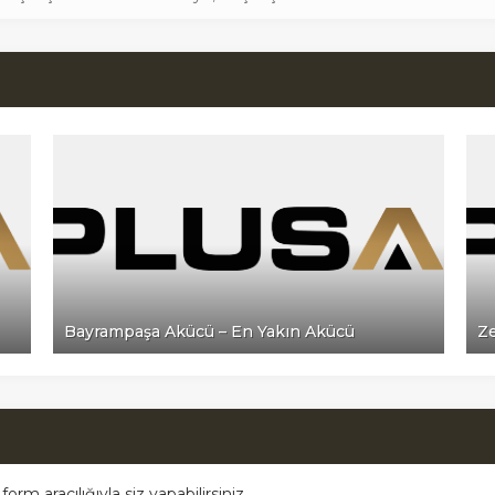
Bayrampaşa Akücü – En Yakın Akücü
Ze
m aracılığıyla siz yapabilirsiniz.