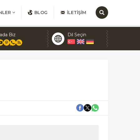
NLER
BLOG
İLETIŞIM
ada Biz
Dil Seçin