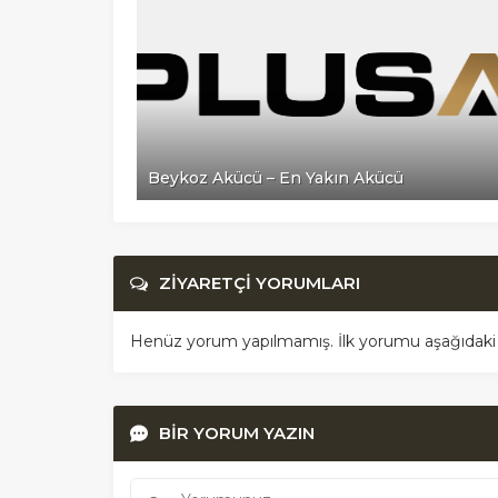
ü
Beykoz Akücü – En Yakın Akücü
ZİYARETÇİ YORUMLARI
Henüz yorum yapılmamış. İlk yorumu aşağıdaki for
BİR YORUM YAZIN