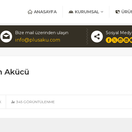
ANASAYFA
KURUMSAL
ÜRÜ
Bize mail üzerinden ulaşın
Sosyal Medy
info@plusaku.com
ın Akücü
K
345
GÖRÜNTÜLENME