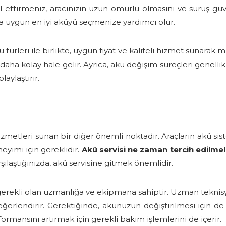
l ettirmeniz, aracınızın uzun ömürlü olmasını ve sürüş güven
nıza uygun en iyi aküyü seçmenize yardımcı olur.
kü türleri ile birlikte, uygun fiyat ve kaliteli hizmet sunar
ha kolay hale gelir. Ayrıca, akü değişim süreçleri genellikle
laylaştırır.
zmetleri sunan bir diğer önemli noktadır. Araçların akü sis
yimi için gereklidir.
Akü servisi ne zaman tercih edilmel
şılaştığınızda, akü servisine gitmek önemlidir.
in gerekli olan uzmanlığa ve ekipmana sahiptir. Uzman tekni
erlendirir. Gerektiğinde, akünüzün değiştirilmesi için de 
rmansını artırmak için gerekli bakım işlemlerini de içerir.