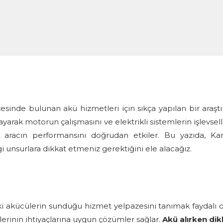
lçesinde bulunan akü hizmetleri için sıkça yapılan bir araştı
layarak motorun çalışmasını ve elektrikli sistemlerin işlevse
 aracın performansını doğrudan etkiler. Bu yazıda, Kart
gi unsurlara dikkat etmeniz gerektiğini ele alacağız.
 akücülerin sunduğu hizmet yelpazesini tanımak faydalı ola
lerinin ihtiyaçlarına uygun çözümler sağlar.
Akü alırken di