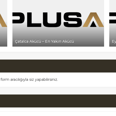
Çatalca Akücü – En Yakın Akücü
Ey
m aracılığıyla siz yapabilirsiniz.