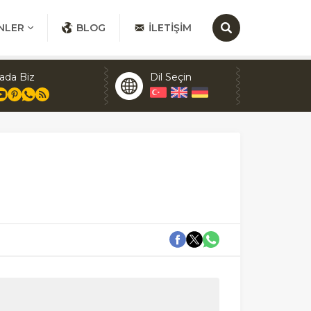
NLER
BLOG
İLETIŞIM
ada Biz
Dil Seçin