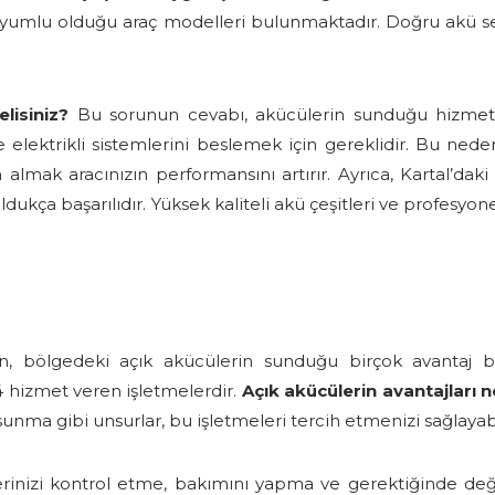
e uyumlu olduğu araç modelleri bulunmaktadır. Doğru akü seç
lisiniz?
Bu sorunun cevabı, akücülerin sunduğu hizmetleri
 elektrikli sistemlerini beslemek için gereklidir. Bu nedenl
lmak aracınızın performansını artırır. Ayrıca, Kartal’dak
 başarılıdır. Yüksek kaliteli akü çeşitleri ve profesyonel h
çin, bölgedeki açık akücülerin sunduğu birçok avantaj bu
4 hizmet veren işletmelerdir.
Açık akücülerin avantajları n
sunma gibi unsurlar, bu işletmeleri tercih etmenizi sağlayabi
ülerinizi kontrol etme, bakımını yapma ve gerektiğinde 