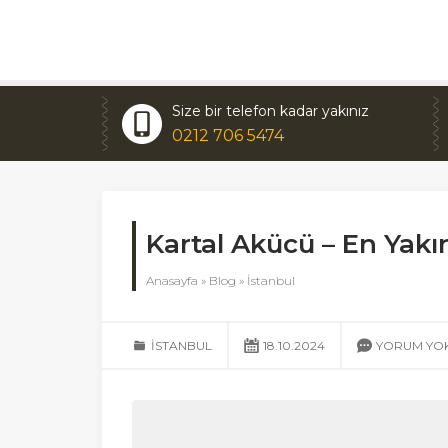
Size bir telefon kadar yakınız
0212 706 5474
Kartal Akücü – En Yak
Anasayfa
»
Blog
»
İstanbul
İSTANBUL
18.10.2024
YORUM YO