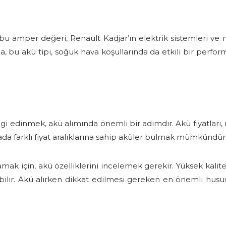
amper değeri, Renault Kadjar’ın elektrik sistemleri ve m
rıca, bu akü tipi, soğuk hava koşullarında da etkili bir perfo
gi edinmek, akü alımında önemli bir adımdır. Akü fiyatları, 
asada farklı fiyat aralıklarına sahip aküler bulmak mümkündür
 için, akü özelliklerini incelemek gerekir. Yüksek kalite
ilir. Akü alırken dikkat edilmesi gereken en önemli hus