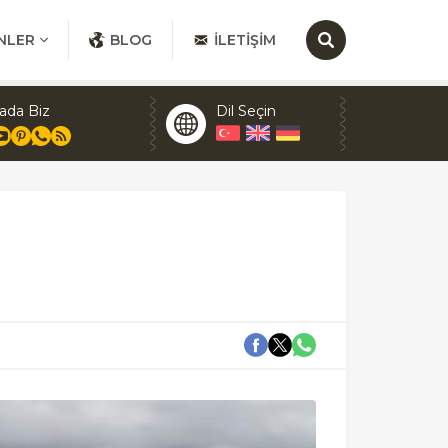
NLER
BLOG
İLETIŞIM
ada Biz
Dil Seçin