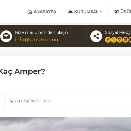
ANASAYFA
KURUMSAL
ÜRÜ
Bize mail üzerinden ulaşın
Sosyal Medy
info@plusaku.com
 Kaç Amper?
721
GÖRÜNTÜLENME