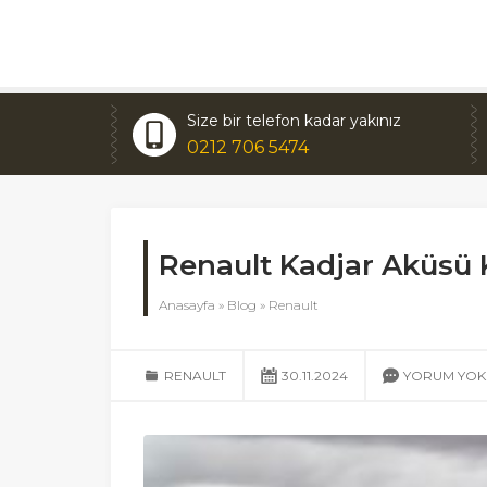
Size bir telefon kadar yakınız
0212 706 5474
Renault Kadjar Aküsü
Anasayfa
»
Blog
»
Renault
RENAULT
30.11.2024
YORUM YOK