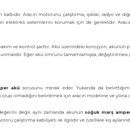
n kalbidir. Aracın motorunu çalıştırma, ışıklar, radyo ve diğ
ın elektrikli sistemlerini korumak için de gereklidir. Ara
.
 bakım ve kontrol şarttır. Akü üzerindeki korozyon, akünün 
lunmalıdır. Eğer akü ömrünü tamamlamışsa, değiştirilmesi
mper akü
sorusunu merak eder. Yukarıda da belirttiğimi
 olup olmadığını belirlemek için aracın modeline ve yılına 
 değerini değil, aynı zamanda akünün
soğuk marş amper
ru çalıştırma kabiliyeti ile ilgilidir ve özellikle kış ayların