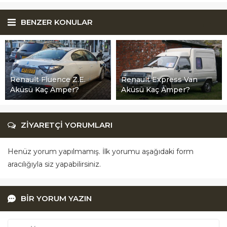
BENZER KONULAR
Renault Fluence Z.E.
Renault Express Van
Aküsü Kaç Amper?
Aküsü Kaç Amper?
ZİYARETÇİ YORUMLARI
Henüz yorum yapılmamış. İlk yorumu aşağıdaki form
aracılığıyla siz yapabilirsiniz.
BİR YORUM YAZIN