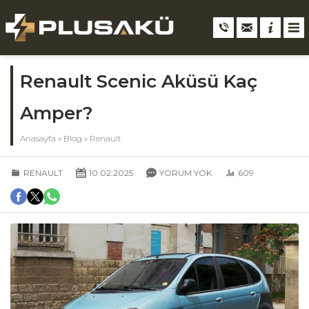
Renault Scenic Aküsü Kaç
Amper?
Anasayfa
»
Blog
»
Renault
RENAULT
10.02.2025
YORUM YOK
609