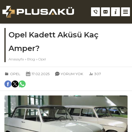
Opel Kadett Aküsü Kaç
Amper?
Anasayfa
»
Blog
»
Opel
OPEL
17.02.2025
YORUM YOK
307