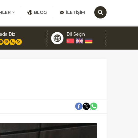
NLER
BLOG
İLETIŞIM
ada Biz
Dil Seçin