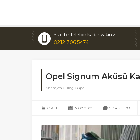
Size bir telefon kadar yakınız
0212 706 5474
Opel Signum Aküsü K
Anasayfa
»
Blog
»
Opel
OPEL
17.02.2025
YORUM YOK