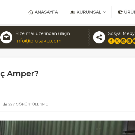
ANASAYFA
KURUMSAL
ÜRÜ
Bize mail üzerinden ulaşın
Sosyal Medy
info@plusaku.com
aç Amper?
297
GÖRÜNTÜLENME