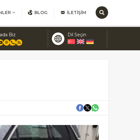
NLER
BLOG
İLETIŞIM
ada Biz
Dil Seçin