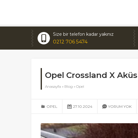
Size bir telefon kadar yakınız
0212 706 5474
Opel Crossland X Akü
Anasayfa
»
Blog
»
Opel
OPEL
27.10.2024
YORUM YOK