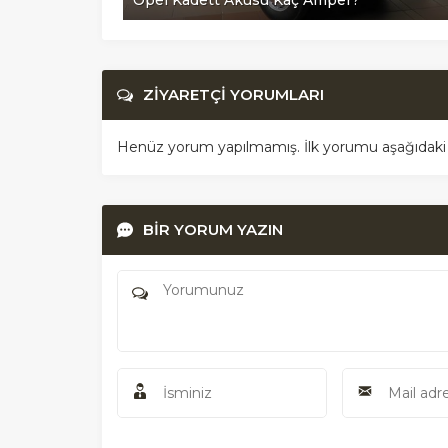
Opel Kadett Aküsü Kaç Amper?
ZİYARETÇİ YORUMLARI
Henüz yorum yapılmamış. İlk yorumu aşağıdaki for
BİR YORUM YAZIN