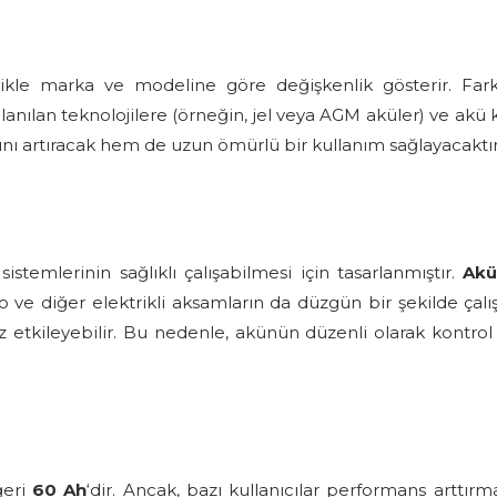
kle marka ve modeline göre değişkenlik gösterir. Farklı 
ullanılan teknolojilere (örneğin, jel veya AGM aküler) ve akü
ını artıracak hem de uzun ömürlü bir kullanım sağlayacaktır
istemlerinin sağlıklı çalışabilmesi için tasarlanmıştır.
Akü
dyo ve diğer elektrikli aksamların da düzgün bir şekilde ça
suz etkileyebilir. Bu nedenle, akünün düzenli olarak kontr
ğeri
60 Ah
‘dir. Ancak, bazı kullanıcılar performans arttı