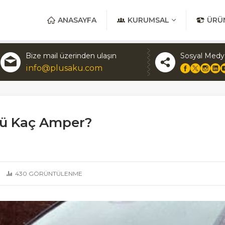
ANASAYFA
KURUMSAL
ÜRÜ
Bize mail üzerinden ulaşın
Sosyal Medy
info@plusaku.com
sü Kaç Amper?
430
GÖRÜNTÜLENME