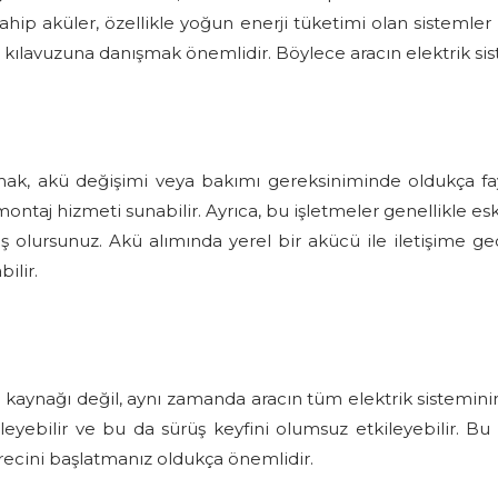
ip aküler, özellikle yoğun enerji tüketimi olan sistemler iç
ılavuzuna danışmak önemlidir. Böylece aracın elektrik sist
k, akü değişimi veya bakımı gereksiniminde oldukça fayda
ontaj hizmeti sunabilir. Ayrıca, bu işletmeler genellikle e
ş olursunuz. Akü alımında yerel bir akücü ile iletişime 
ilir.
 kaynağı değil, aynı zamanda aracın tüm elektrik sisteminin 
elleyebilir ve bu da sürüş keyfini olumsuz etkileyebilir. 
recini başlatmanız oldukça önemlidir.