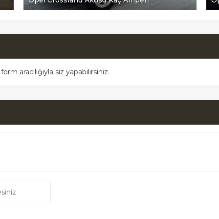
Opel Crossland Aküsü Kaç Amper?
Op
m aracılığıyla siz yapabilirsiniz.