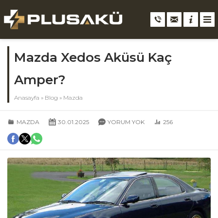
Mazda Xedos Aküsü Kaç
Amper?
Anasayfa
»
Blog
»
Mazda
MAZDA
30.01.2025
YORUM YOK
256