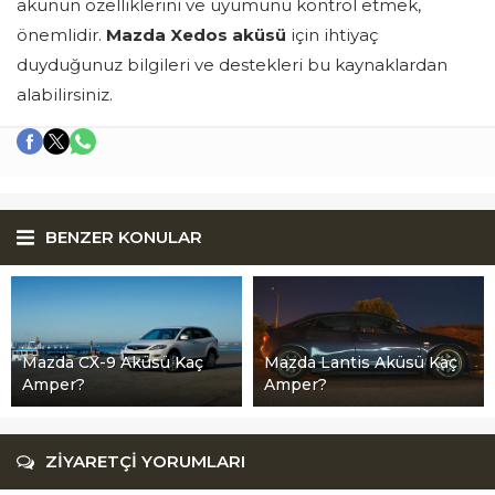
akünün özelliklerini ve uyumunu kontrol etmek,
önemlidir.
Mazda Xedos aküsü
için ihtiyaç
duyduğunuz bilgileri ve destekleri bu kaynaklardan
alabilirsiniz.
BENZER KONULAR
Mazda CX-9 Aküsü Kaç
Mazda Lantis Aküsü Kaç
Amper?
Amper?
ZİYARETÇİ YORUMLARI