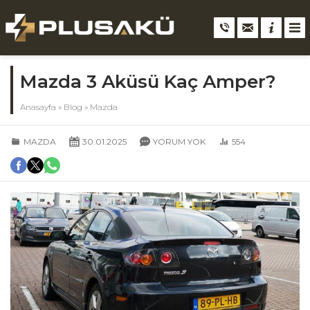
Mazda 3 Aküsü Kaç Amper?
Anasayfa
»
Blog
»
Mazda
MAZDA
30.01.2025
YORUM YOK
554