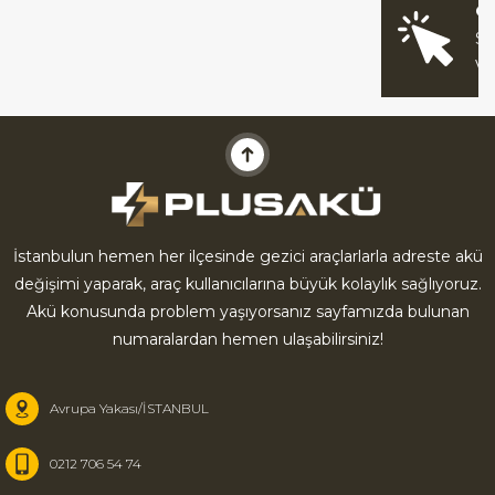
O
Sİ
V
İstanbulun hemen her ilçesinde gezici araçlarlarla adreste akü
değişimi yaparak, araç kullanıcılarına büyük kolaylık sağlıyoruz.
Akü konusunda problem yaşıyorsanız sayfamızda bulunan
numaralardan hemen ulaşabilirsiniz!
Avrupa Yakası/İSTANBUL
0212 706 54 74