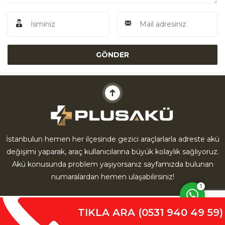
Akü Yardım
İstanbulun hemen her ilçesinde gezici araçlarlarla adreste akü
değişimi yaparak, araç kullanıcılarına büyük kolaylık sağlıyoruz.
Cevap Yaz
Akü konusunda problem yaşıyorsanız sayfamızda bulunan
numaralardan hemen ulaşabilirsiniz!
1
TIKLA ARA (0531 940 49 59)
Anasayfa
Hakkımızda
İletişim