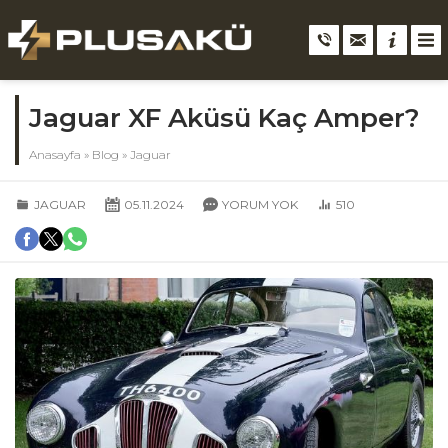
Jaguar XF Aküsü Kaç Amper?
Anasayfa
»
Blog
»
Jaguar
JAGUAR
05.11.2024
YORUM YOK
510