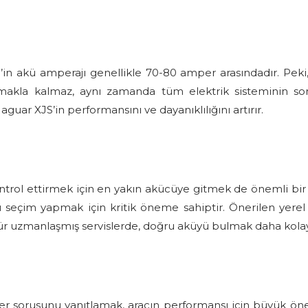
JS’in akü amperajı genellikle 70-80 amper arasındadır. P
amakla kalmaz, aynı zamanda tüm elektrik sisteminin so
uar XJS’in performansını ve dayanıklılığını artırır.
rol ettirmek için en yakın akücüye gitmek de önemli bir 
seçim yapmak için kritik öneme sahiptir. Önerilen yerel a
 tür uzmanlaşmış servislerde, doğru aküyü bulmak daha kolay
r sorusunu yanıtlamak, aracın performansı için büyük önem