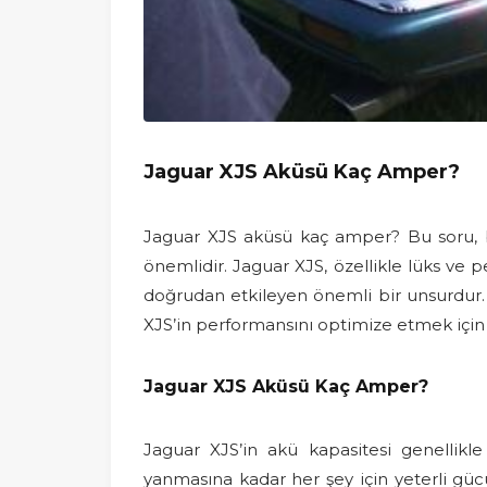
Jaguar XJS Aküsü Kaç Amper?
Jaguar XJS aküsü kaç amper? Bu soru, bu
önemlidir. Jaguar XJS, özellikle lüks ve 
doğrudan etkileyen önemli bir unsurdur. Ar
XJS’in performansını optimize etmek için 
Jaguar XJS Aküsü Kaç Amper?
Jaguar XJS’in akü kapasitesi genellikle 
yanmasına kadar her şey için yeterli güc