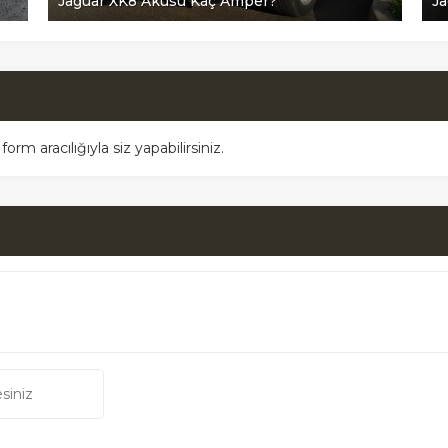
Jaguar XK8 Aküsü Kaç Amper?
Ja
m aracılığıyla siz yapabilirsiniz.