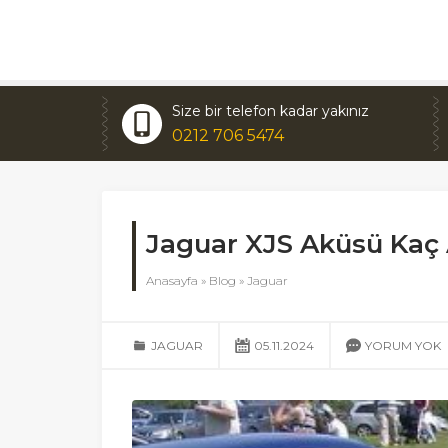
Size bir telefon kadar yakınız
0212 706 5474
Jaguar XJS Aküsü Kaç
Anasayfa
»
Blog
»
Jaguar
JAGUAR
05.11.2024
YORUM YOK