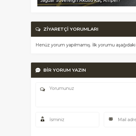
?
Jaguar Sovereign Aküsü Kaç Amper?
ZİYARETÇİ YORUMLARI
Henüz yorum yapılmamış. İlk yorumu aşağıdaki for
BİR YORUM YAZIN