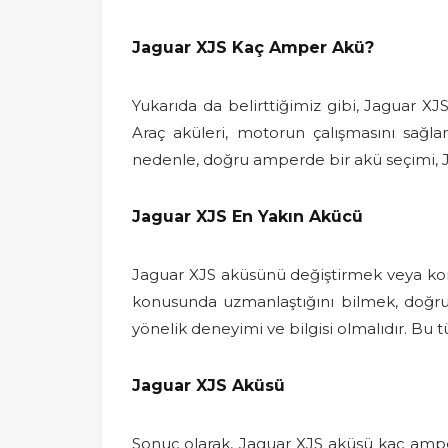
Jaguar XJS Kaç Amper Akü?
Yukarıda da belirttiğimiz gibi, Jaguar X
Araç aküleri, motorun çalışmasını sağl
nedenle, doğru amperde bir akü seçimi, Jag
Jaguar XJS En Yakın Akücü
Jaguar XJS aküsünü değiştirmek veya kont
konusunda uzmanlaştığını bilmek, doğru 
yönelik deneyimi ve bilgisi olmalıdır. Bu
Jaguar XJS Aküsü
Sonuç olarak, Jaguar XJS aküsü kaç ampe