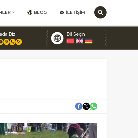
NLER
BLOG
İLETIŞIM
ada Biz
Dil Seçin