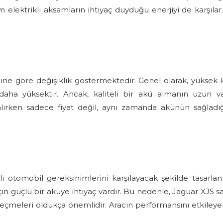
üm elektrikli aksamların ihtiyaç duyduğu enerjiyi de karşıl
ne göre değişiklik göstermektedir. Genel olarak, yüksek kali
daha yüksektir. Ancak, kaliteli bir akü almanın uzun v
rken sadece fiyat değil, aynı zamanda akünün sağladığ
 otomobil gereksinimlerini karşılayacak şekilde tasarlanm
in güçlü bir aküye ihtiyaç vardır. Bu nedenle, Jaguar XJS sa
meleri oldukça önemlidir. Aracın performansını etkileye