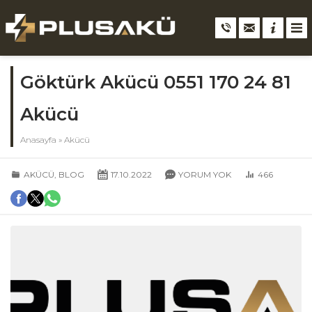
Göktürk Akücü 0551 170 24 81
Akücü
Anasayfa
»
Akücü
AKÜCÜ
,
BLOG
17.10.2022
YORUM YOK
466