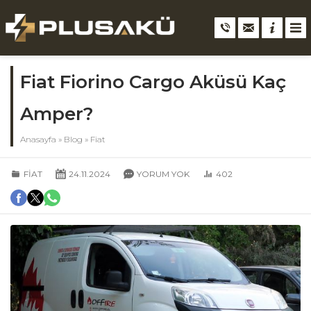
Fiat Fiorino Cargo Aküsü Kaç
Amper?
Anasayfa
»
Blog
»
Fiat
FIAT
24.11.2024
YORUM YOK
402