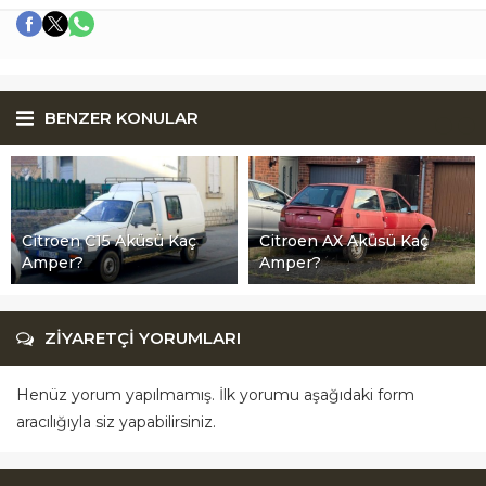
BENZER KONULAR
Citroen C15 Aküsü Kaç
Citroen AX Aküsü Kaç
Amper?
Amper?
ZİYARETÇİ YORUMLARI
Henüz yorum yapılmamış. İlk yorumu aşağıdaki form
aracılığıyla siz yapabilirsiniz.