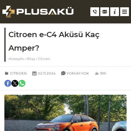
Citroen e-C4 Aküsü Kaç
Amper?
Anasayfa
»
Blog
»
Citroen
CITROEN
02.11.2024
YORUM YOK
399