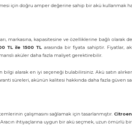
bilmesi için doğru amper değerine sahip bir akü kullanmak ha
arı, markasına, kapasitesine ve özelliklerine bağlı olarak de
00 TL ile 1500 TL
arasında bir fiyata sahiptir. Fiyatlar, a
manslı aküler daha fazla maliyet gerektirebilir.
rdan bilgi alarak en iyi seçeneği bulabilirsiniz. Akü satın al
anti süreleri, akünün kalitesi hakkında daha fazla güven sa
stemlerinin çalışmasını sağlamak için tasarlanmıştır.
Citroen
lır. Aracın ihtiyaçlarına uygun bir akü seçmek, uzun ömürlü bi