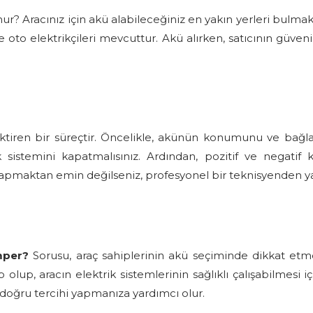
r? Aracınız için akü alabileceğiniz en yakın yerleri bulmak
oto elektrikçileri mevcuttur. Akü alırken, satıcının güveni
ektiren bir süreçtir. Öncelikle, akünün konumunu ve bağla
sistemini kapatmalısınız. Ardından, pozitif ve negatif k
z yapmaktan emin değilseniz, profesyonel bir teknisyenden ya
mper?
Sorusu, araç sahiplerinin akü seçiminde dikkat etm
olup, aracın elektrik sistemlerinin sağlıklı çalışabilmesi için
, doğru tercihi yapmanıza yardımcı olur.