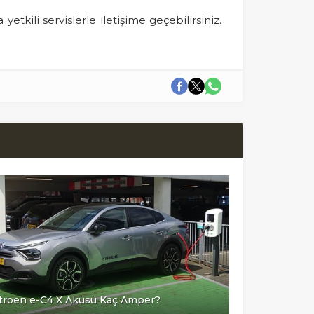
yetkili servislerle iletişime geçebilirsiniz.
troen e-C4 X Aküsü Kaç Amper?
Citroen C2 A