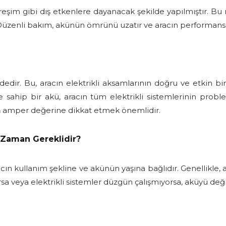
treşim gibi dış etkenlere dayanacak şekilde yapılmıştır. Bu 
Düzenli bakım, akünün ömrünü uzatır ve aracın performansını
edir. Bu, aracın elektrikli aksamlarının doğru ve etkin bir
ne sahip bir akü, aracın tüm elektrikli sistemlerinin probl
n
amper değerine dikkat etmek önemlidir.
 Zaman Gereklidir?
ın kullanım şekline ve akünün yaşına bağlıdır. Genellikle, 
rsa veya elektrikli sistemler düzgün çalışmıyorsa, aküyü değ