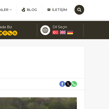
NLER
BLOG
İLETIŞIM
ada Biz
Dil Seçin