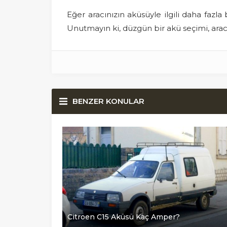
Eğer aracınızın aküsüyle ilgili daha fazla b
Unutmayın ki, düzgün bir akü seçimi, aracı
BENZER KONULAR
Citroen C15 Aküsü Kaç Amper?