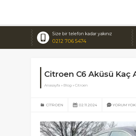
Size bir telefon kadar yakınız
0212 706 5474
Citroen C6 Aküsü Kaç
Anasayfa
»
Blog
»
Citroen
CITROEN
02.11.2024
YORUM YOK