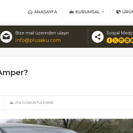
ANASAYFA
KURUMSAL
ÜRÜ
Bize mail üzerinden ulaşın
Sosyal Medy
info@plusaku.com
 Amper?
274
GÖRÜNTÜLENME