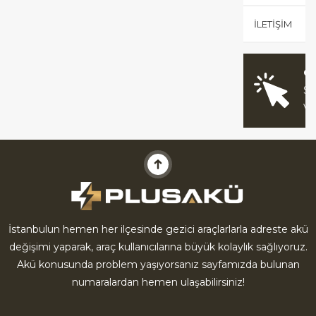
İLETIŞIM
O
Sİ
V
İstanbulun hemen her ilçesinde gezici araçlarlarla adreste akü
değişimi yaparak, araç kullanıcılarına büyük kolaylık sağlıyoruz.
Akü konusunda problem yaşıyorsanız sayfamızda bulunan
numaralardan hemen ulaşabilirsiniz!