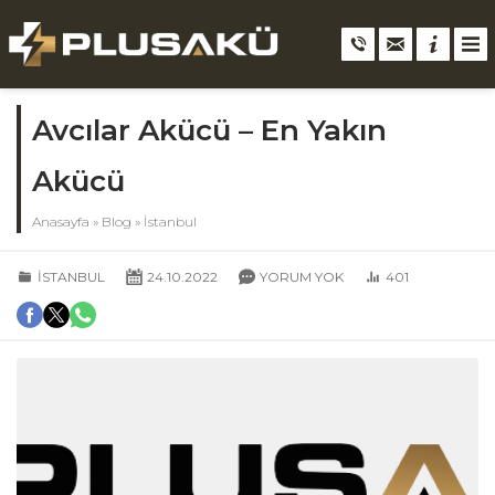
Avcılar Akücü – En Yakın
Akücü
Anasayfa
»
Blog
»
İstanbul
İSTANBUL
24.10.2022
YORUM YOK
401