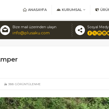
ANASAYFA
KURUMSAL
ÜRÜ
Bize mail üzerinden ulaşın
Sosyal Medy
info@plusaku.com
Amper
388
GÖRÜNTÜLENME