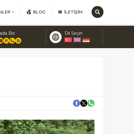
NLER
BLOG
İLETIŞIM
ada Biz
Dil Seçin