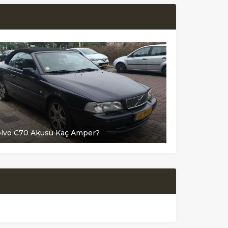
lvo C70 Aküsü Kaç Amper?
Volvo S40 A