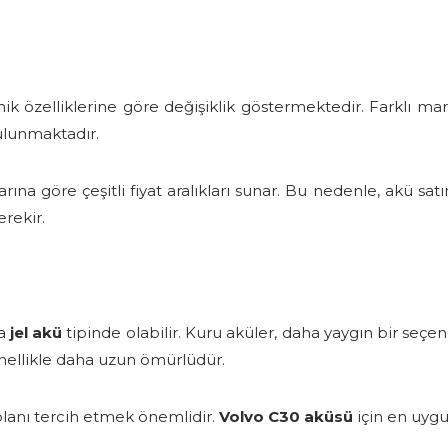
nik özelliklerine göre değişiklik göstermektedir. Farklı ma
bulunmaktadır.
larına göre çeşitli fiyat aralıkları sunar. Bu nedenle, akü satı
erekir.
a
jel akü
tipinde olabilir. Kuru aküler, daha yaygın bir seçe
genellikle daha uzun ömürlüdür.
olanı tercih etmek önemlidir.
Volvo C30 aküsü
için en uygu