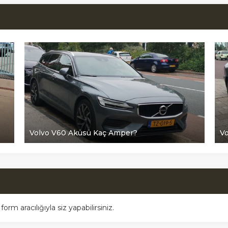
Volvo V60 Aküsü Kaç Amper?
Vo
m aracılığıyla siz yapabilirsiniz.