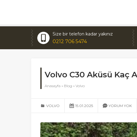
Size bir telefon kadar yakınız
0212 706 5474
Volvo C30 Aküsü Kaç 
Anasayfa
»
Blog
»
Volvo
VOLVO
15.01.2025
YORUM YOK