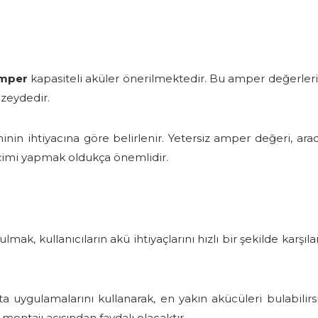
mper
kapasiteli aküler önerilmektedir. Bu amper değerleri, a
üzeydedir.
inin ihtiyacına göre belirlenir. Yetersiz amper değeri, ar
imi yapmak oldukça önemlidir.
ak, kullanıcıların akü ihtiyaçlarını hızlı bir şekilde karşıla
ta uygulamalarını kullanarak, en yakın akücüleri bulabilir
ontajı açısından faydalı olacaktır.