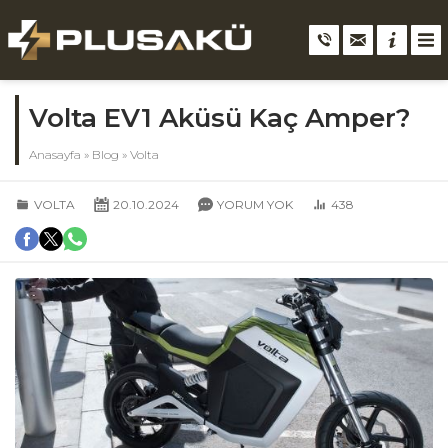
Volta EV1 Aküsü Kaç Amper?
Anasayfa
»
Blog
»
Volta
VOLTA
20.10.2024
YORUM YOK
438