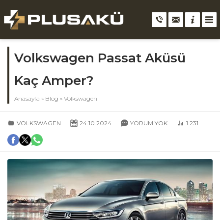
Volkswagen Passat Aküsü
Kaç Amper?
Anasayfa
»
Blog
»
Volkswagen
VOLKSWAGEN
24.10.2024
YORUM YOK
1.231