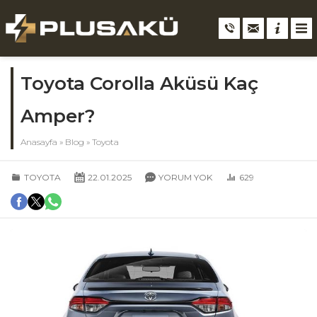
Toyota Corolla Aküsü Kaç
Amper?
Anasayfa
»
Blog
»
Toyota
TOYOTA
22.01.2025
YORUM YOK
629