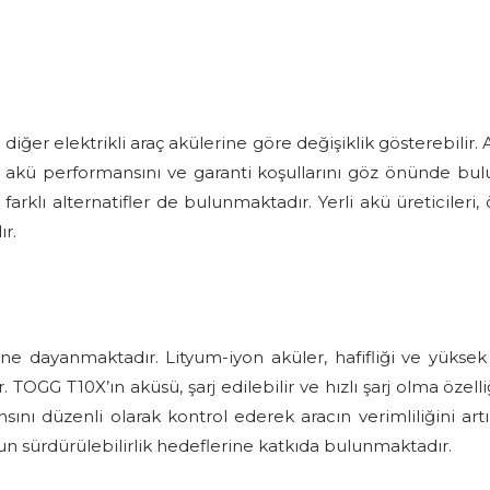
iğer elektrikli araç akülerine göre değişiklik gösterebilir. A
ken, akü performansını ve garanti koşullarını göz önünde b
arklı alternatifler de bulunmaktadır. Yerli akü üreticileri, 
r.
e dayanmaktadır. Lityum-iyon aküler, hafifliği ve yüksek en
OGG T10X’ın aküsü, şarj edilebilir ve hızlı şarj olma özelliğ
ını düzenli olarak kontrol ederek aracın verimliliğini artı
n sürdürülebilirlik hedeflerine katkıda bulunmaktadır.