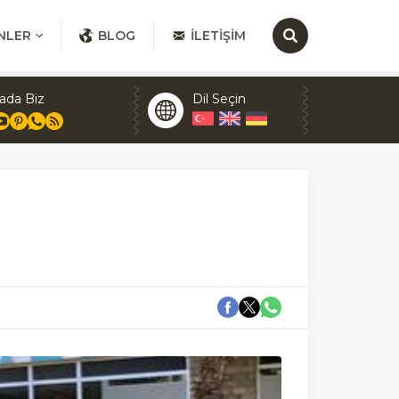
NLER
BLOG
İLETIŞIM
ada Biz
Dil Seçin