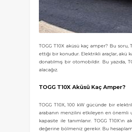
TOGG T10X aküsü kaç amper? Bu soru, Türki
ettiği bir konudur. Elektrikli araçlar, akü
donatılmış bir otomobildir. Bu yazıda, TO
alacağız.
TOGG T10X Aküsü Kaç Amper?
TOGG T10X, 100 kW gücünde bir elektr
arabanın menzilini etkileyen en önemli u
kapasite ile tanımlanır. TOGG T10X’ın a
değerine bölmeniz gerekir. Bu hesaplama,