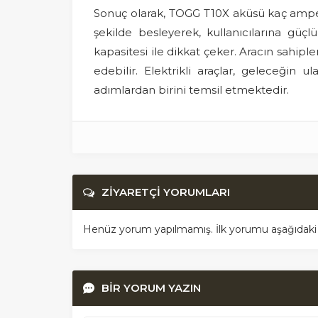
Sonuç olarak, TOGG T10X aküsü kaç amper?
şekilde besleyerek, kullanıcılarına güç
kapasitesi ile dikkat çeker. Aracın sahipl
edebilir. Elektrikli araçlar, geleceği
adımlardan birini temsil etmektedir.
ZİYARETÇİ YORUMLARI
Henüz yorum yapılmamış. İlk yorumu aşağıdaki for
BİR YORUM YAZIN