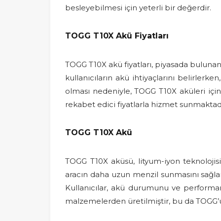
besleyebilmesi için yeterli bir değerdir.
TOGG T10X Akü Fiyatları
TOGG T10X akü fiyatları, piyasada bulunan d
kullanıcıların akü ihtiyaçlarını belirler
olması nedeniyle, TOGG T10X aküleri için f
rekabet edici fiyatlarla hizmet sunmaktadı
TOGG T10X Akü
TOGG T10X aküsü, lityum-iyon teknolojisin
aracın daha uzun menzil sunmasını sağlar. T
Kullanıcılar, akü durumunu ve performans
malzemelerden üretilmiştir, bu da TOGG’u