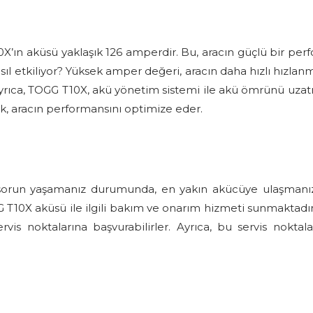
X’ın aküsü yaklaşık 126 amperdir. Bu, aracın güçlü bir per
ıl etkiliyor? Yüksek amper değeri, aracın daha hızlı hızl
rıca, TOGG T10X, akü yönetim sistemi ile akü ömrünü uzat
ek, aracın performansını optimize eder.
 sorun yaşamanız durumunda, en yakın akücüye ulaşmanız ö
0X aküsü ile ilgili bakım ve onarım hizmeti sunmaktadır. Kull
is noktalarına başvurabilirler. Ayrıca, bu servis noktal