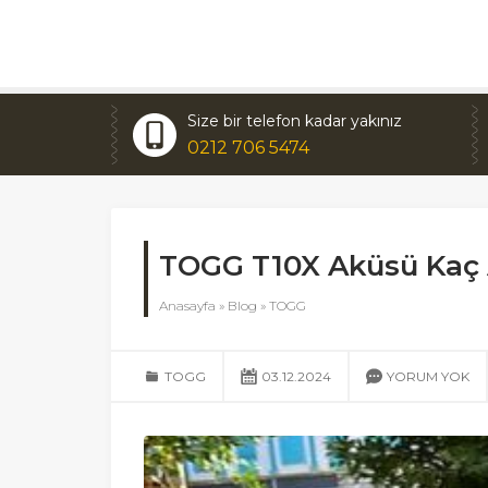
Size bir telefon kadar yakınız
0212 706 5474
TOGG T10X Aküsü Kaç
Anasayfa
»
Blog
»
TOGG
TOGG
03.12.2024
YORUM YOK