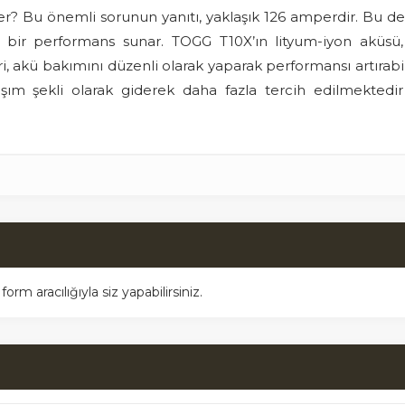
 Bu önemli sorunun yanıtı, yaklaşık 126 amperdir. Bu değe
lü bir performans sunar. TOGG T10X’ın lityum-iyon aküsü
eri, akü bakımını düzenli olarak yaparak performansı artıra
n ulaşım şekli olarak giderek daha fazla tercih edilmekt
m aracılığıyla siz yapabilirsiniz.