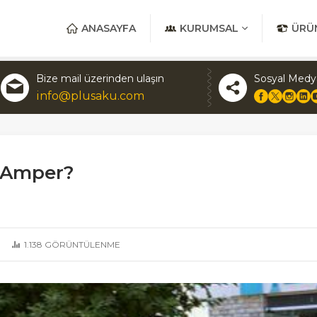
ANASAYFA
KURUMSAL
ÜRÜ
Bize mail üzerinden ulaşın
Sosyal Medy
info@plusaku.com
 Amper?
1.138
GÖRÜNTÜLENME