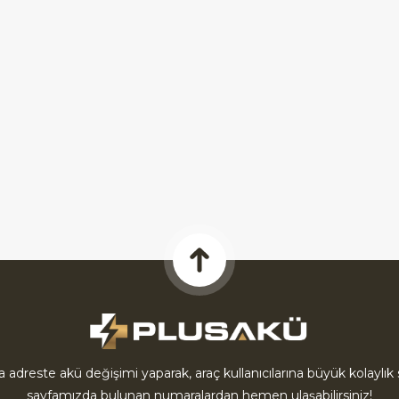
la adreste akü değişimi yaparak, araç kullanıcılarına büyük kolayl
sayfamızda bulunan numaralardan hemen ulaşabilirsiniz!