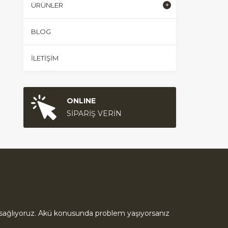
ÜRÜNLER
BLOG
İLETIŞIM
ONLINE
SİPARİŞ VERİN
ık sağlıyoruz. Akü konusunda problem yaşıyorsanız