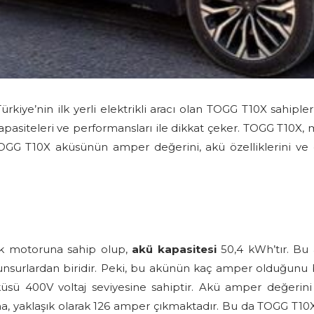
ye’nin ilk yerli elektrikli aracı olan TOGG T10X sahipleri
 kapasiteleri ve performansları ile dikkat çeker. TOGG T10X, 
GG T10X aküsünün amper değerini, akü özelliklerini ve diğe
ik motoruna sahip olup,
akü kapasitesi
50,4 kWh’tır. Bu 
nsurlardan biridir. Peki, bu akünün kaç amper olduğunu b
küsü 400V voltaj seviyesine sahiptir. Akü amper değerini 
 yaklaşık olarak 126 amper çıkmaktadır. Bu da TOGG T10X’ı