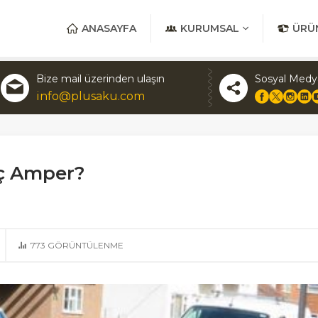
ANASAYFA
KURUMSAL
ÜRÜ
Bize mail üzerinden ulaşın
Sosyal Medy
info@plusaku.com
aç Amper?
773
GÖRÜNTÜLENME