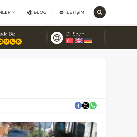
NLER
BLOG
İLETIŞIM
ada Biz
Dil Seçin