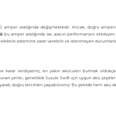
60 amper aralığında değişmektedir. Ancak, doğru amperi be
sü
bu amper aralığında ise, aracın performansını etkiley
 elektrik sistemine zarar verebilir ve istenmeyen durumlarla
 karar verdiyseniz, en yakın akücüleri bulmak oldukça k
nan yerler, genellikle Suzuki Swift için uygun akü çeşitler
rak, doğru tercihleri yapabilirsiniz. Bu şekilde hem akü de