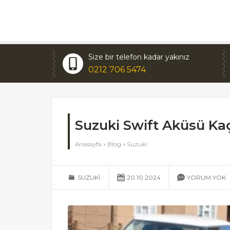
Size bir telefon kadar yakınız
0212 706 5474
Suzuki Swift Aküsü K
Anasayfa
»
Blog
»
Suzuki
SUZUKI
20.10.2024
YORUM YOK