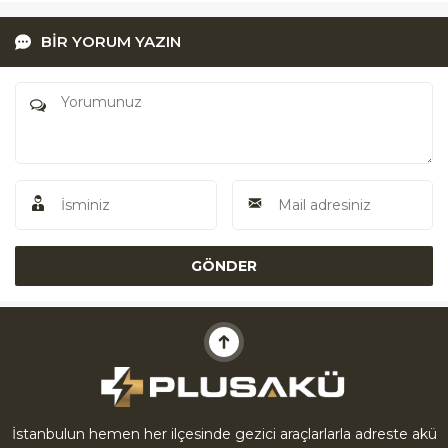
BİR YORUM YAZIN
Akü Yardım
İstanbulun hemen her ilçesinde gezici araçlarlarla adreste akü