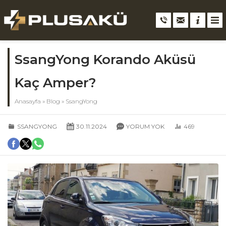
SsangYong Korando Aküsü
Kaç Amper?
Anasayfa
»
Blog
»
SsangYong
SSANGYONG
30.11.2024
YORUM YOK
469