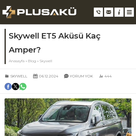
Skywell ET5 Aküsü Kaç
Amper?
Anasayfa
»
Blog
»
Skywell
SKYWELL
06.12.2024
YORUM YOK
444