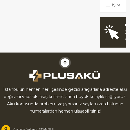
İLETIŞIM
O
Sİ
V
İstanbulun hemen her ilçesinde gezici araçlarlarla adreste akü
değişimi yaparak, araç kullanıcılarına büyük kolaylık sağlıyoruz.
Akü konusunda problem yaşıyorsanız sayfamızda bulunan
numaralardan hemen ulaşabilirsiniz!
Avrupa Yakası/İSTANBUL