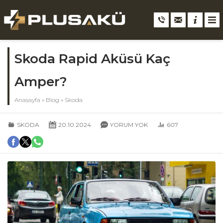
Skoda Rapid Aküsü Kaç
Amper?
Anasayfa
»
Blog
»
Skoda
SKODA
20.10.2024
YORUM YOK
607