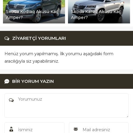
Skoda Kodiaq Aküsü Kaç
Skoda Karoq Aküsü Kaç
Amper?
Amper?
ZİYARETÇİ YORUMLARI
Henüz yorum yapılmamış. İlk yorumu aşağıdaki form
aracılığıyla siz yapabilirsiniz.
BİR YORUM YAZIN