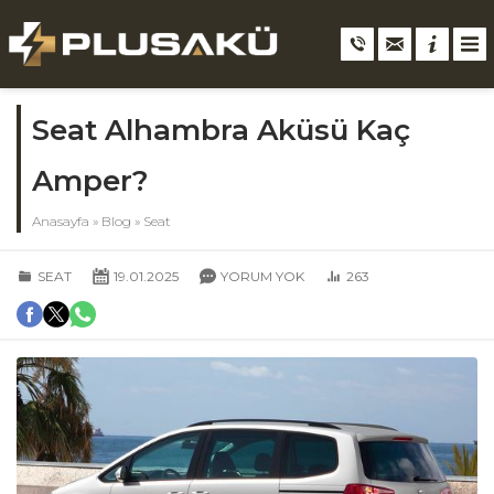
Seat Alhambra Aküsü Kaç
Amper?
Anasayfa
»
Blog
»
Seat
SEAT
19.01.2025
YORUM YOK
263