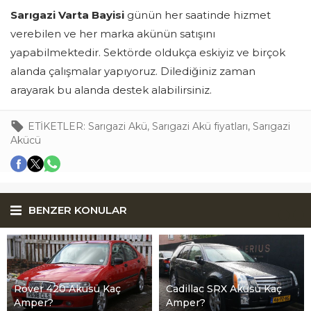
Sarıgazi Varta Bayisi
günün her saatinde hizmet
verebilen ve her marka akünün satışını
yapabilmektedir. Sektörde oldukça eskiyiz ve birçok
alanda çalışmalar yapıyoruz. Dilediğiniz zaman
arayarak bu alanda destek alabilirsiniz.
ETİKETLER:
Sarıgazi Akü
,
Sarıgazi Akü fiyatları
,
Sarıgazi
Akücü
BENZER KONULAR
Rover 420 Aküsü Kaç
Cadillac SRX Aküsü Kaç
Amper?
Amper?