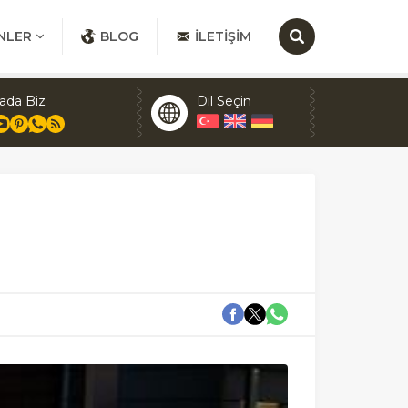
NLER
BLOG
İLETIŞIM
ada Biz
Dil Seçin