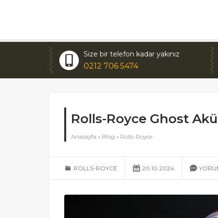
Size bir telefon kadar yakınız
0212 706 5474
Rolls-Royce Ghost Ak
Anasayfa
»
Blog
»
Rolls-Royce
ROLLS-ROYCE
20.10.2024
YORU