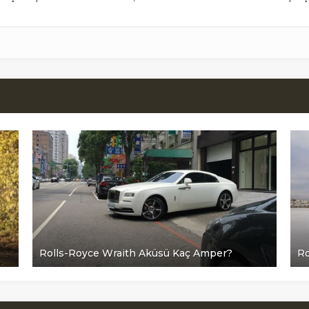
Rolls-Royce Wraith Aküsü Kaç Amper?
Ro