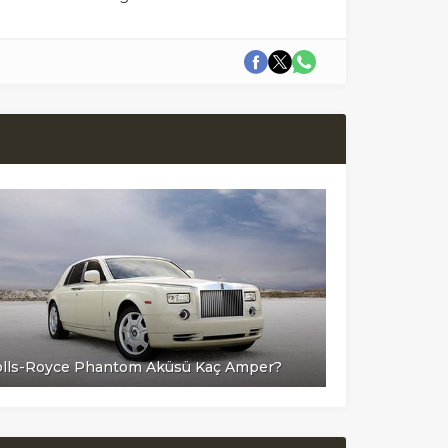
lls-Royce Phantom Aküsü Kaç Amper?
Rolls-Royce