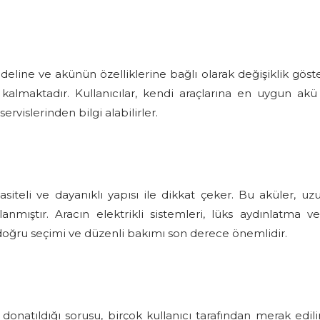
deline ve akünün özelliklerine bağlı olarak değişiklik göster
lmaktadır. Kullanıcılar, kendi araçlarına en uygun akü 
ervislerinden bilgi alabilirler.
siteli ve dayanıklı yapısı ile dikkat çeker. Bu aküler, u
anmıştır. Aracın elektrikli sistemleri, lüks aydınlatma ve
doğru seçimi ve düzenli bakımı son derece önemlidir.
onatıldığı sorusu, birçok kullanıcı tarafından merak edili