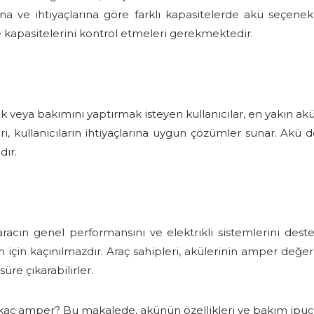
ına ve ihtiyaçlarına göre farklı kapasitelerde akü seçen
e kapasitelerini kontrol etmeleri gerekmektedir.
eya bakımını yaptırmak isteyen kullanıcılar, en yakın akücü 
, kullanıcıların ihtiyaçlarına uygun çözümler sunar. Akü d
dır.
racın genel performansını ve elektrikli sistemlerini des
 için kaçınılmazdır. Araç sahipleri, akülerinin amper değerl
re çıkarabilirler.
ç amper? Bu makalede, akünün özellikleri ve bakım ipuçları