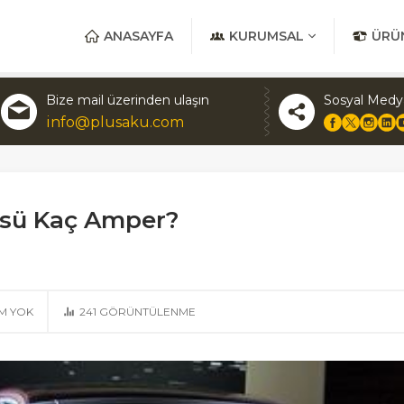
ANASAYFA
KURUMSAL
ÜRÜ
Bize mail üzerinden ulaşın
Sosyal Medy
info@plusaku.com
üsü Kaç Amper?
M YOK
241
GÖRÜNTÜLENME