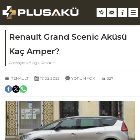
Renault Grand Scenic Aküsü
Kaç Amper?
Anasayfa
»
Blog
»
Renault
RENAULT
17.02.2025
YORUM YOK
327