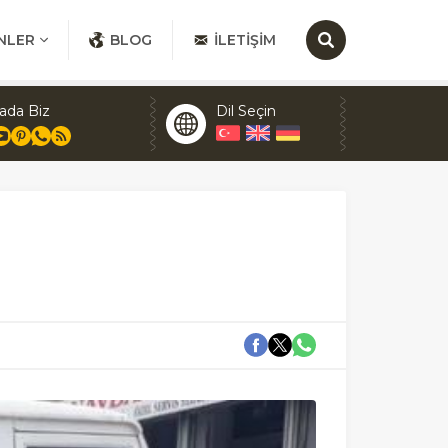
NLER
BLOG
İLETIŞIM
ada Biz
Dil Seçin