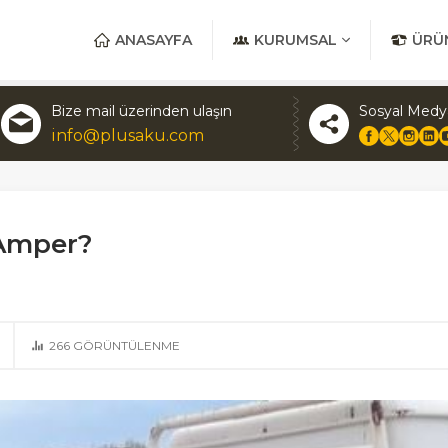
ANASAYFA
KURUMSAL
ÜRÜ
Bize mail üzerinden ulaşın
Sosyal Medy
info@plusaku.com
 Amper?
266
GÖRÜNTÜLENME