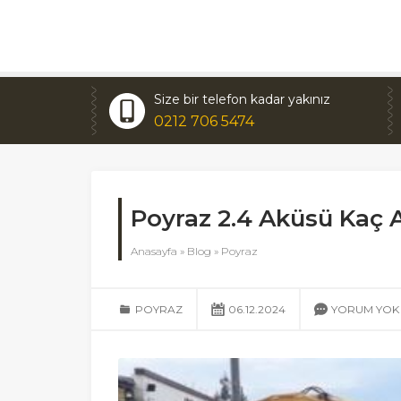
Size bir telefon kadar yakınız
0212 706 5474
Poyraz 2.4 Aküsü Kaç
Anasayfa
»
Blog
»
Poyraz
POYRAZ
06.12.2024
YORUM YOK