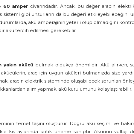
le
60 amper
civarındadır. Ancak, bu değer aracın elektrik
ses sistemi gibi unsurların da bu değeri etkileyebileceğini 
 durumlarda, akü amperajının yeterli olup olmadığını kontro
ir akü tercih edilmesi gerekebilir.
n yakın akücü
bulmak oldukça önemlidir. Akü alırken, sa
el akücülerin, araç için uygun aküleri bulmanızda size yar
mak, aracın elektrik sisteminde oluşabilecek sorunları önle
dükkanlardan alım yapmak, akü kurulumunu kolaylaştırabilir.
steminin temel taşını oluşturur. Doğru akü seçimi ve bakımı
kle kış aylarında kritik öneme sahiptir. Akünün voltajı dü