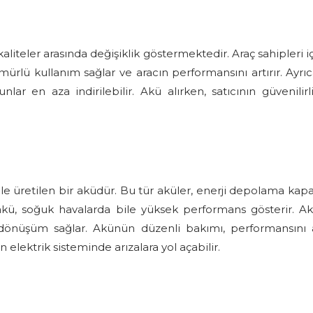
e kaliteler arasında değişiklik göstermektedir. Araç sahipleri 
ürlü kullanım sağlar ve aracın performansını artırır. Ayrıc
nlar en aza indirilebilir. Akü alırken, satıcının güvenili
ile üretilen bir aküdür. Bu tür aküler, enerji depolama kapa
 akü, soğuk havalarda bile yüksek performans gösterir. Akün
ak dönüşüm sağlar. Akünün düzenli bakımı, performansını 
 elektrik sisteminde arızalara yol açabilir.