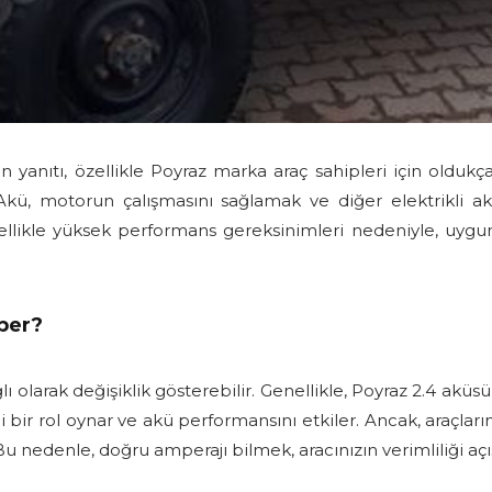
yanıtı, özellikle Poyraz marka araç sahipleri için oldukç
. Akü, motorun çalışmasını sağlamak ve diğer elektrikli ak
nellikle yüksek performans gereksinimleri nedeniyle, uygun 
per?
lı olarak değişiklik gösterebilir. Genellikle, Poyraz 2.4 akü
bir rol oynar ve akü performansını etkiler. Ancak, araçların 
 Bu nedenle, doğru amperajı bilmek, aracınızın verimliliği açı