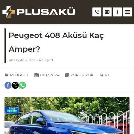
Peugeot 408 Aküsü Kaç
Amper?
Anasayfa
»
Blog
»
Peugeot
PEUGEOT
06.12.2024
YORUM YOK
681