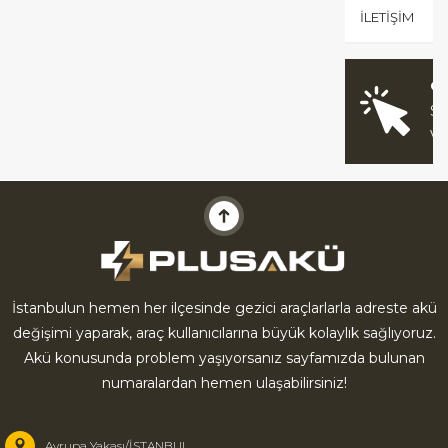
İLETIŞIM
O
Sİ
V
İstanbulun hemen her ilçesinde gezici araçlarlarla adreste akü
değişimi yaparak, araç kullanıcılarına büyük kolaylık sağlıyoruz.
Akü konusunda problem yaşıyorsanız sayfamızda bulunan
numaralardan hemen ulaşabilirsiniz!
Avrupa Yakası/İSTANBUL