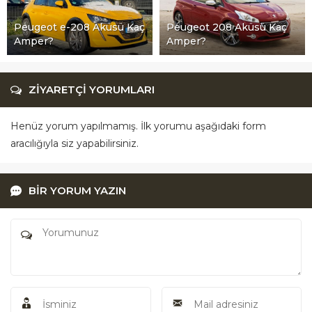
Peugeot e-208 Aküsü Kaç
Peugeot 208 Aküsü Kaç
Amper?
Amper?
ZİYARETÇİ YORUMLARI
Henüz yorum yapılmamış. İlk yorumu aşağıdaki form
aracılığıyla siz yapabilirsiniz.
BİR YORUM YAZIN