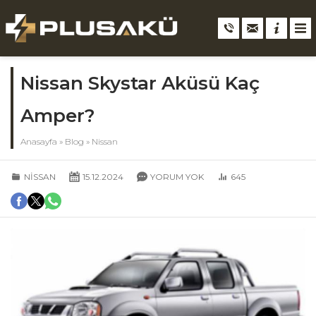
Nissan Skystar Aküsü Kaç
Amper?
Anasayfa
»
Blog
»
Nissan
NISSAN
15.12.2024
YORUM YOK
645