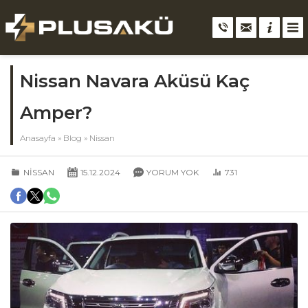
Nissan Navara Aküsü Kaç
Amper?
Anasayfa
»
Blog
»
Nissan
NISSAN
15.12.2024
YORUM YOK
731