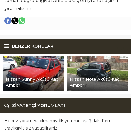
zaman doğru bilgiye sahip olarak, en iyi akü seçimini
yapmalısınız.
BENZER KONULAR
Nissan Sunny Aküsü Kaç
Nissan Note Aküsü Kaç
Amper?
Amper?
ZİYARETÇİ YORUMLARI
Henüz yorum yapılmamış. İlk yorumu aşağıdaki form
aracılığıyla siz yapabilirsiniz.