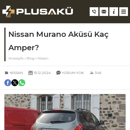
Nissan Murano Aküsü Kaç
Amper?
Anasayfa
»
Blog
»
Nissan
NISSAN
15.12.2024
YORUM YOK
346