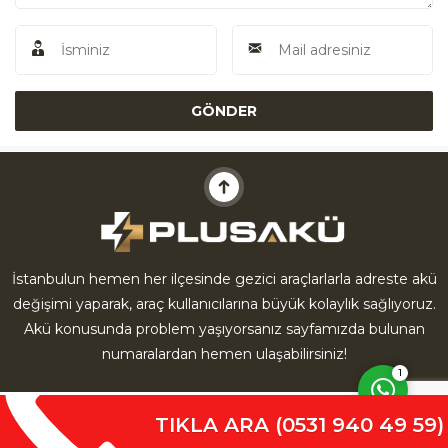
Akü Yardım
İstanbulun hemen her ilçesinde gezici araçlarlarla adreste akü
değişimi yaparak, araç kullanıcılarına büyük kolaylık sağlıyoruz.
Cevap Yaz
Akü konusunda problem yaşıyorsanız sayfamızda bulunan
numaralardan hemen ulaşabilirsiniz!
1
TIKLA ARA (0531 940 49 59)
Anasayfa
Hakkımızda
İletişim