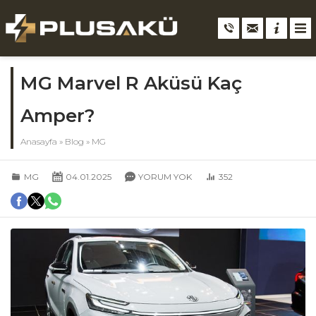
MG Marvel R Aküsü Kaç
Amper?
Anasayfa
»
Blog
»
MG
MG
04.01.2025
YORUM YOK
352