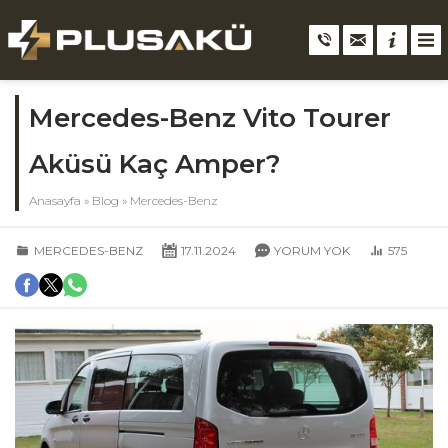
Mercedes-Benz Vito Tourer
Aküsü Kaç Amper?
Anasayfa
»
Blog
»
Mercedes-Benz
MERCEDES-BENZ
17.11.2024
YORUM YOK
575