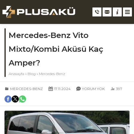
Mercedes-Benz Vito
Mixto/Kombi Aküsü Kaç
Amper?
Anasayfa
»
Blog
»
Mercedes-Benz
MERCEDES-BENZ
17.11.2024
YORUM YOK
397