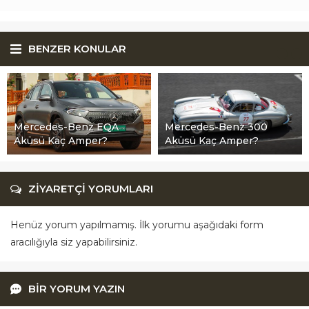
BENZER KONULAR
Mercedes-Benz EQA
Mercedes-Benz 300
Aküsü Kaç Amper?
Aküsü Kaç Amper?
ZİYARETÇİ YORUMLARI
Henüz yorum yapılmamış. İlk yorumu aşağıdaki form
aracılığıyla siz yapabilirsiniz.
BİR YORUM YAZIN