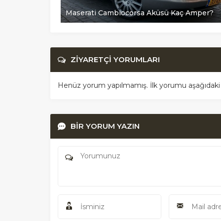
er?
Maserati Cambiocorsa Aküsü Kaç Amper?
ZİYARETÇİ YORUMLARI
Henüz yorum yapılmamış. İlk yorumu aşağıdaki for
BİR YORUM YAZIN