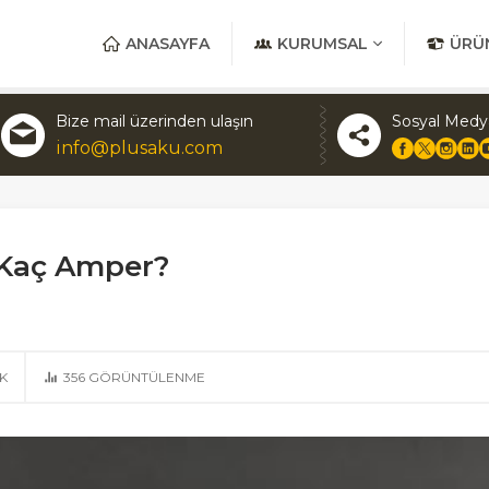
ANASAYFA
KURUMSAL
ÜRÜ
Bize mail üzerinden ulaşın
Sosyal Medy
info@plusaku.com
 Kaç Amper?
K
356
GÖRÜNTÜLENME