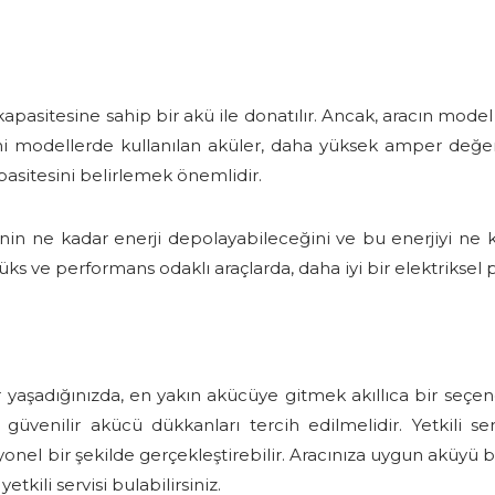
apasitesine sahip bir akü ile donatılır. Ancak, aracın mode
eni modellerde kullanılan aküler, daha yüksek amper değeri
asitesini belirlemek önemlidir.
minin ne kadar enerji depolayabileceğini ve bu enerjiyi ne k
 lüks ve performans odaklı araçlarda, daha iyi bir elektriksel
lar yaşadığınızda, en yakın akücüye gitmek akıllıca bir seç
 güvenilir akücü dükkanları tercih edilmelidir. Yetkili s
syonel bir şekilde gerçekleştirebilir. Aracınıza uygun aküyü 
tkili servisi bulabilirsiniz.