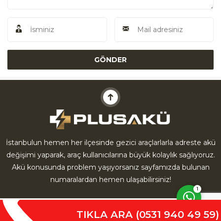
Akü Yardım
İstanbulun hemen her ilçesinde gezici araçlarlarla adreste akü
değişimi yaparak, araç kullanıcılarına büyük kolaylık sağlıyoruz.
Cevap Yaz
Akü konusunda problem yaşıyorsanız sayfamızda bulunan
numaralardan hemen ulaşabilirsiniz!
1
TIKLA ARA (0531 940 49 59)
Anasayfa
Hakkımızda
İletişim