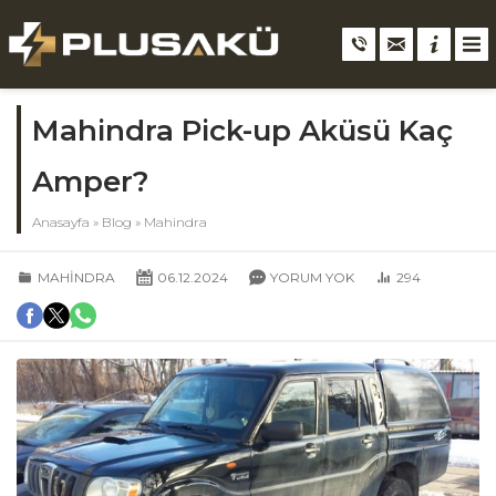
Mahindra Pick-up Aküsü Kaç
Amper?
Anasayfa
»
Blog
»
Mahindra
MAHINDRA
06.12.2024
YORUM YOK
294