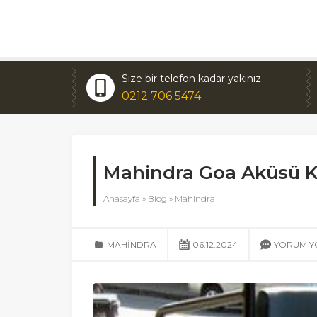
Size bir telefon kadar yakınız
0212 706 5474
Mahindra Goa Aküsü 
Anasayfa
»
Blog
»
Mahindra
MAHINDRA
06.12.2024
YORUM Y