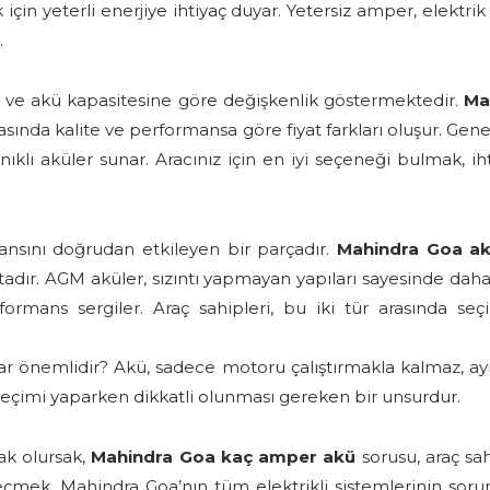
in yeterli enerjiye ihtiyaç duyar. Yetersiz amper, elektrik
.
l ve akü kapasitesine göre değişkenlik göstermektedir.
Ma
rasında kalite ve performansa göre fiyat farkları oluşur. Genel
lı aküler sunar. Aracınız için en iyi seçeneği bulmak, i
ansını doğrudan etkileyen bir parçadır.
Mahindra Goa a
adır. AGM aküler, sızıntı yapmayan yapıları sayesinde daha 
ormans sergiler. Araç sahipleri, bu iki tür arasında seçi
 önemlidir? Akü, sadece motoru çalıştırmakla kalmaz, ayn
ü seçimi yaparken dikkatli olunması gereken bir unsurdur.
ak olursak,
Mahindra Goa kaç amper akü
sorusu, araç sa
eçmek, Mahindra Goa’nın tüm elektrikli sistemlerinin sorunsu