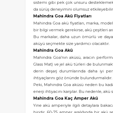
sistemi gibi pek çok unsuru desteklemek iç
da sürüş deneyimini olumsuz etkileyebilir
Mahindra Goa Akü Fiyatları
Mahindra Goa akü fiyatları, marka, mode
bir bilgi vermek gerekirse, akü çeşitleri a
Bu markalar, daha uzun ömürlü ve dayanık
aküyü seçmekte size yardımcı olacaktır.
Mahindra Goa Akü
Mahindra Goa’nın aküsü, aracın perform
Glass Mat) ve jel akü türleri de bulunmakt
derin deşarj durumlarında daha iyi perf
ihtiyaçlarını göz önünde bulundurmalıdır.
Peki, Mahindra Goa aküsü neden bu kadar
enerji ihtiyacını karşılar. Bu nedenle, ak
Mahindra Goa Kaç Amper Akü
Yine akü amperiyle ilgili detaylara bakac
biridir. 60-75 amper aralığında bir akü s