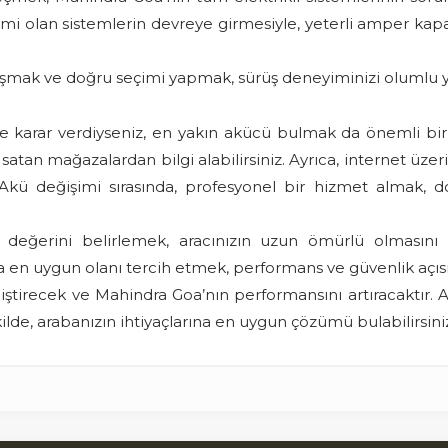
etimi olan sistemlerin devreye girmesiyle, yeterli amper ka
nışmak ve doğru seçimi yapmak, sürüş deneyiminizi olumlu y
e karar verdiyseniz, en yakın akücü bulmak da önemli bir
satan mağazalardan bilgi alabilirsiniz. Ayrıca, internet üze
ü değişimi sırasında, profesyonel bir hizmet almak, do
erini belirlemek, aracınızın uzun ömürlü olmasını sağl
 en uygun olanı tercih etmek, performans ve güvenlik açısı
ştirecek ve Mahindra Goa’nın performansını artıracaktır. Ak
de, arabanızın ihtiyaçlarına en uygun çözümü bulabilirsini