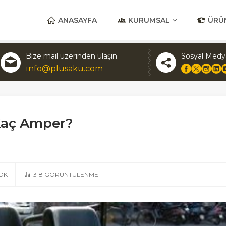
ANASAYFA
KURUMSAL
ÜRÜ
Bize mail üzerinden ulaşın
Sosyal Medy
info@plusaku.com
Kaç Amper?
OK
318
GÖRÜNTÜLENME