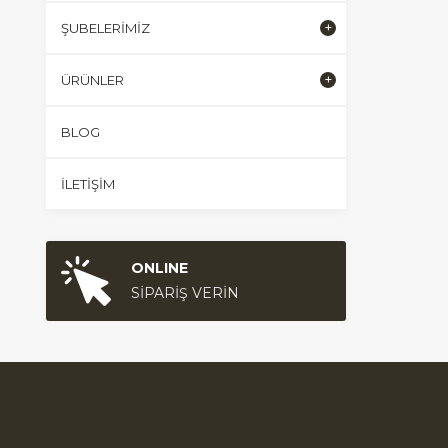
ŞUBELERIMIZ
ÜRÜNLER
BLOG
İLETIŞIM
ONLINE
SİPARİŞ VERİN