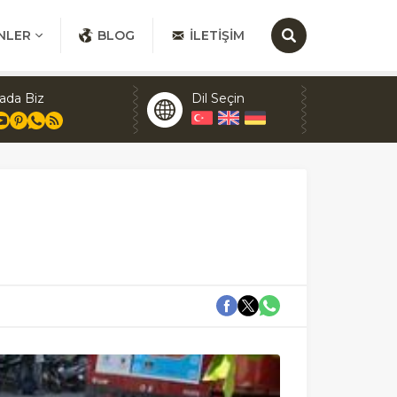
NLER
BLOG
İLETIŞIM
ada Biz
Dil Seçin