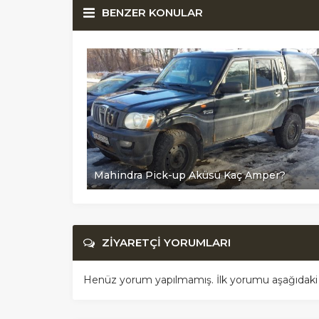
BENZER KONULAR
Mahindra Pick-up Aküsü Kaç Amper?
ZİYARETÇİ YORUMLARI
Henüz yorum yapılmamış. İlk yorumu aşağıdaki for