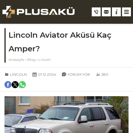
Lincoln Aviator Aküsü Kaç
Amper?
Anasayfa
»
Blog
»
Lincoln
LINCOLN
01.12.2024
YORUM YOK
280