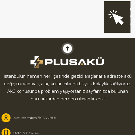
O
Sİ
V
İstanbulun hemen her ilçesinde gezici araçlarlarla adreste akü
değişimi yaparak, araç kullanıcılarına büyük kolaylık sağlıyoruz.
Akü konusunda problem yaşıyorsanız sayfamızda bulunan
numaralardan hemen ulaşabilirsiniz!
Avrupa Yakası/İSTANBUL
0212 706 54 74