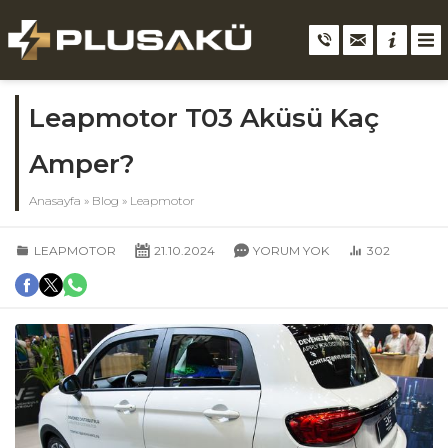
Leapmotor T03 Aküsü Kaç
Amper?
Anasayfa
»
Blog
»
Leapmotor
LEAPMOTOR
21.10.2024
YORUM YOK
302