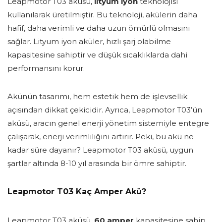
Leapmotor T03 aküsü,
lityum iyon
teknolojisi
kullanılarak üretilmiştir. Bu teknoloji, akülerin daha
hafif, daha verimli ve daha uzun ömürlü olmasını
sağlar. Lityum iyon aküler, hızlı şarj olabilme
kapasitesine sahiptir ve düşük sıcaklıklarda dahi
performansını korur.
Akünün tasarımı, hem estetik hem de işlevsellik
açısından dikkat çekicidir. Ayrıca, Leapmotor T03’ün
aküsü, aracın genel enerji yönetim sistemiyle entegre
çalışarak, enerji verimliliğini artırır. Peki, bu akü ne
kadar süre dayanır? Leapmotor T03 aküsü, uygun
şartlar altında 8-10 yıl arasında bir ömre sahiptir.
Leapmotor T03 Kaç Amper Akü?
Leapmotor T03 aküsü,
60 amper
kapasitesine sahip