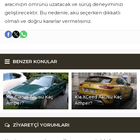
aracınızın ömrünü uzatacak ve sürüş deneyiminizi
geliştirecektir. Bu nedenle, akü seçerken dikkatli
olmalı ve doğru kararlar vermelisiniz.
BENZER KONULAR
Kia Clarus Aküsü Kaç
Kia XCeed Aküsü Kaç
Amper?
Amper?
ZİYARETÇİ YORUMLARI