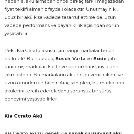
nedenle, akü almadan önce birkaç farklı mağazadan
fiyat teklifi almanız faydalı olacaktır. Unutmayın ki,
ucuz bir akü kısa vadede tasarruf ettirse de, uzun
vadede performans ve dayanıklılık açısından sorun
yaşatabilir.
Peki, Kia Cerato aküsü için hangi markalar tercih
edilmeli? Bu noktada,
Bosch
,
Varta
ve
Exide
gibi
tanınmış markalar, kalite ve performanslarıyla öne
çıkmaktadır. Bu markaların aküleri, güvenilirlikleri ve
uzun ömürleri ile bilinir. Araç sahipleri, bu markaların
akülerini tercih ederek daha sorunsuz bir sürüş
deneyimi yaşayabilirler.
Kia Cerato Akü
Kia Cerato aküsü, genellikle
kapalı kurşun-asit akü