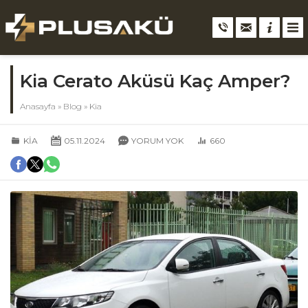
Kia Cerato Aküsü Kaç Amper?
Anasayfa
»
Blog
»
Kia
KIA
05.11.2024
YORUM YOK
660