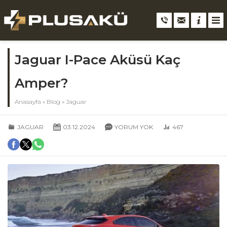
Jaguar I-Pace Aküsü Kaç
Amper?
Anasayfa
»
Blog
»
Jaguar
JAGUAR
03.12.2024
YORUM YOK
467