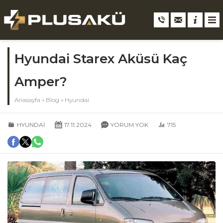
Hyundai Starex Aküsü Kaç
Amper?
Anasayfa
»
Blog
»
Hyundai
HYUNDAI
17.11.2024
YORUM YOK
715