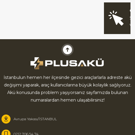
O
Sİ
V
İstanbulun hemen her ilçesinde gezici araçlarlarla adreste akü
değişimi yaparak, araç kullanıcılarına büyük kolaylık sağlıyoruz.
Akü konusunda problem yaşıyorsanız sayfamızda bulunan
numaralardan hemen ulaşabilirsiniz!
Avrupa Yakası/İSTANBUL
0212 706 54 74