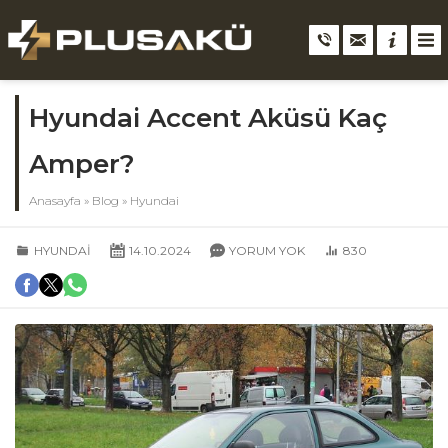
Hyundai Accent Aküsü Kaç
Amper?
Anasayfa
»
Blog
»
Hyundai
HYUNDAI
14.10.2024
YORUM YOK
830